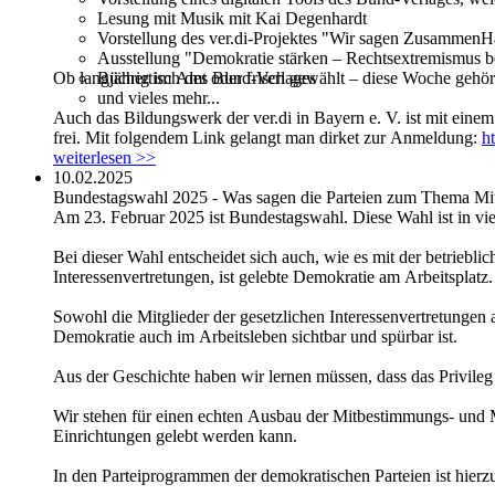
Lesung mit Musik mit Kai Degenhardt
Vorstellung des ver.di-Projektes "Wir sagen ZusammenH
Ausstellung "Demokratie stärken – Rechtsextremismus 
Ob langjährig im Amt oder frisch gewählt – diese Woche gehö
Büchertisch des Bund-Verlages
und vieles mehr...
Auch das Bildungswerk der ver.di in Bayern e. V. ist mit eine
frei. Mit folgendem Link gelangt man dirket zur Anmeldung:
h
weiterlesen >>
10.02.2025
Bundestagswahl 2025 - Was sagen die Parteien zum Thema Mi
Am 23. Februar 2025 ist Bundestagswahl. Diese Wahl ist in vie
Bei dieser Wahl entscheidet sich auch, wie es mit der betrieb
Interessenvertretungen, ist gelebte Demokratie am Arbeitsplatz. 
Sowohl die Mitglieder der gesetzlichen Interessenvertretungen 
Demokratie auch im Arbeitsleben sichtbar und spürbar ist.
Aus der Geschichte haben wir lernen müssen, dass das Privil
Wir stehen für einen echten Ausbau der Mitbestimmungs- und M
Einrichtungen gelebt werden kann.
In den Parteiprogrammen der demokratischen Parteien ist hier