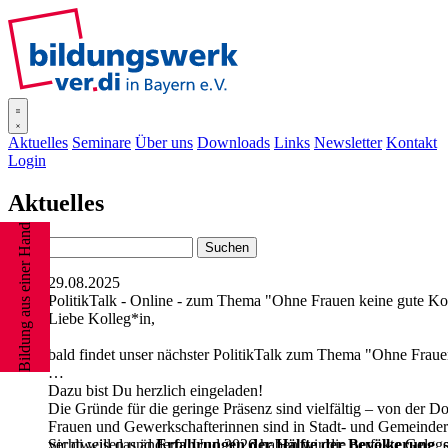
SISOnline
Aktuelles
Seminare
Über uns
Downloads
Links
Newsletter
Kontakt
Login
Aktuelles
Bildung aus einer Hand
29.08.2025
PolitikTalk - Online - zum Thema "Ohne Frauen keine gute K
Liebe Kolleg*in,
bald findet unser nächster PolitikTalk zum Thema "Ohne Fraue
Dazu bist Du herzlich eingeladen!
Die Gründe für die geringe Präsenz sind vielfältig – von der Do
Frauen und Gewerkschafterinnen sind in Stadt- und Gemeinderät
Sichtweisen und
ver.di will das ändern! Und 2026 haben wir die perfekte Geleg
Erfahrungen der Hälfte der Bevölkerung
, 