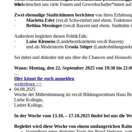
wird.
Wir wünschen uns viele Frauen und Gewerkschafter*innen auf d
Zwei ehemalige Stadträtinnen berichten
von ihren Erfahrun­
·
Marietta Eder
(ver.di Schweinfurt und ehem. Fraktionsv
·
Bettina Messinger
(ver.di Bayern und ehem. Stadträtin
Außerdem begleiten diesen PolitikTalk:
·
Luise Klemens
(Landebezirksleiterin ver.di Bayern)
· und als Moderatorin
Ursula Stöger
(Landesbildungssekre
Sei dabei und diskutier mit uns über die Chancen und Herausf
Wann: Montag, den 22. September 2025 von 19:30 bis 21:
Hier könnt ihr euch anmelden
weiterlesen >>
04.08.2025
Woche der Mitbestimmung im ver.di Bildungszentrum Haus B
Liebe Kollegin,
Lieber Kollege,
In der Woche vom 13.10. – 17.10.2025 findet bei uns die 
Begleitet wird diese Woche von einem umfangreichen Ra
Vorstellung eines digitalen Tools des Bund-Verlages, wel