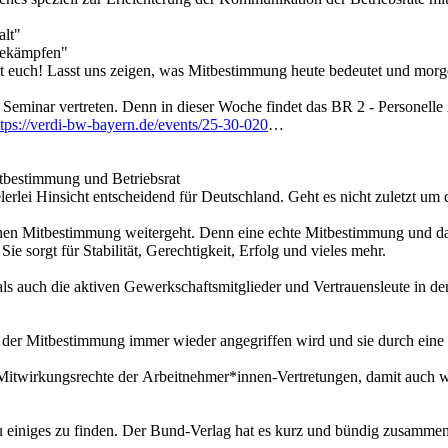
alt"
bekämpfen"
rt euch! Lasst uns zeigen, was Mitbestimmung heute bedeutet und mor
m Seminar vertreten. Denn in dieser Woche findet das BR 2 - Personell
ttps://verdi-bw-bayern.de/events/25-30-020
tbestimmung und Betriebsrat
lerlei Hinsicht entscheidend für Deutschland. Geht es nicht zuletzt u
lichen Mitbestimmung weitergeht. Denn eine echte Mitbestimmung und d
Sie sorgt für Stabilität, Gerechtigkeit, Erfolg und vieles mehr.
als auch die aktiven Gewerkschaftsmitglieder und Vertrauensleute in de
eg der Mitbestimmung immer wieder angegriffen wird und sie durch ei
itwirkungsrechte der Arbeitnehmer*innen-Vertretungen, damit auch we
zu einiges zu finden. Der Bund-Verlag hat es kurz und bündig zusamme