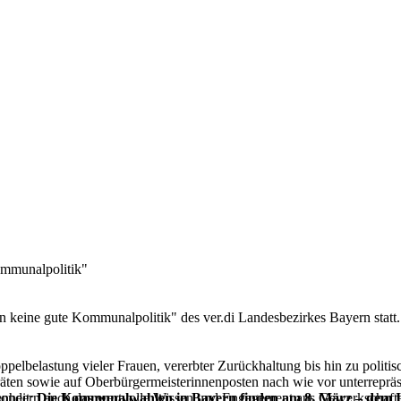
ommunalpolitik"
n keine gute Kommunalpolitik" des ver.di Landesbezirkes Bayern statt
ppelbelastung vieler Frauen, vererbter Zurückhaltung bis hin zu politis
en sowie auf Oberbürgermeis­terinnenposten nach wie vor unterrepräse
enheit:
sondern auch das wertvolle Wis­sen und Engagement aus Gewerkschaften,
Die Kommunalwahlen in Bayern finden am 8. März – dem Int