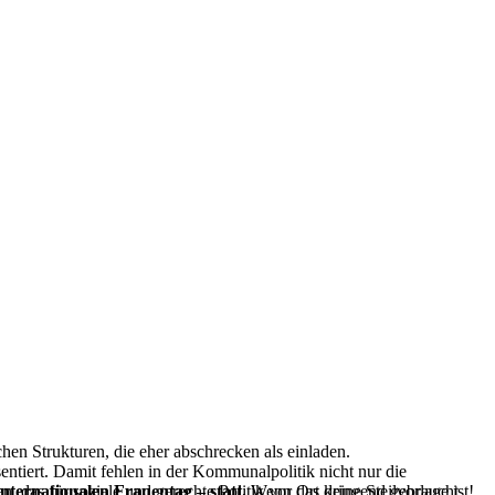
.
chen Strukturen, die eher abschrecken als einladen.
ntiert. Damit fehlen in der Kommunalpolitik nicht nur die
 das für soziale und gerechte Politik vor Ort dringend gebraucht
ernationalen Frauentag – statt.
Wenn das keine Steilvorlage ist!