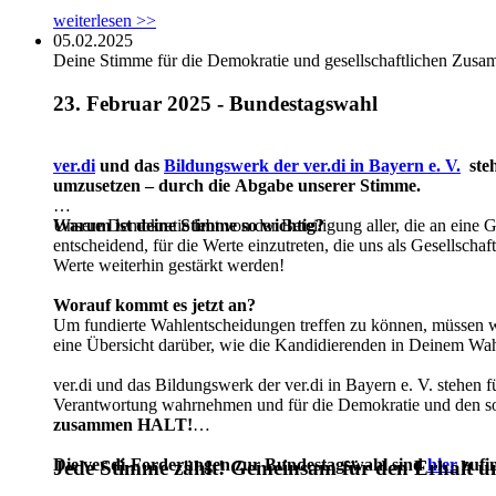
weiterlesen >>
05.02.2025
Deine Stimme für die Demokratie und gesellschaftlichen Zusa
23. Februar 2025 - Bundestagswahl
ver.di
und das
Bildungswerk der ver.di in Bayern e. V.
steh
umzusetzen – durch die Abgabe unserer Stimme.
Warum ist deine Stimme so wichtig?
Unsere Demokratie lebt von der Beteiligung aller, die an eine G
entscheidend, für die Werte einzutreten, die uns als Gesellsch
Werte weiterhin gestärkt werden!
Worauf kommt es jetzt an?
Um fundierte Wahlentscheidungen treffen zu können, müssen wi
eine Übersicht darüber, wie die Kandidierenden in Deinem Wah
ver.di und das Bildungswerk der ver.di in Bayern e. V. stehen f
Verantwortung wahrnehmen und für die Demokratie und den sozia
zusammen HALT!
Die ver.di-Forderungen zur Bundestagswahl sind
hier
zufi
Jede Stimme zählt! Gemeinsam für den Erhalt u