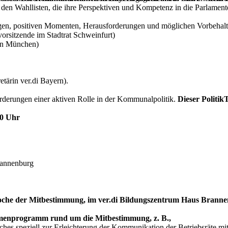
en Wahllisten, die ihre Per­spektiven und Kompetenz in die Parlament
gen, positiven Momenten, Herausforderungen und möglichen Vorbehalte
orsitzende im Stadtrat Schweinfurt)
 in München)
tärin ver.di Bayern).
orderungen einer aktiven Rolle in der Kommunalpolitik.
Dieser Politik
00 Uhr
rannenburg
Woche der Mitbestimmung, im ver.di Bildungszentrum Haus Brannen
hmenprogramm rund um die Mitbestimmung, z. B.,
ches speziell zur Erleichterung der Kommunikation der Betriebsräte mit