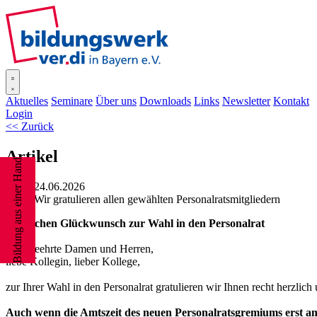
SISOnline
Aktuelles
Seminare
Über uns
Downloads
Links
Newsletter
Kontakt
Login
<< Zurück
Artikel
Bildung aus einer Hand
24.06.2026
Wir gratulieren allen gewählten Personalratsmitgliedern
Herzlichen Glückwunsch zur Wahl in den Personalrat
Sehr geehrte Damen und Herren,
liebe Kollegin, lieber Kollege,
zur Ihrer Wahl in den Personalrat gratulieren wir Ihnen recht herzlic
Auch wenn die Amtszeit des neuen Personalratsgremiums erst am