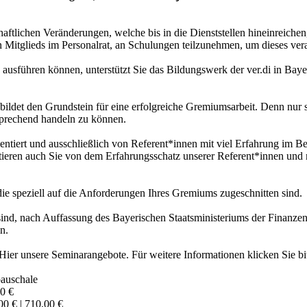
haftlichen Veränderungen, welche bis in die Dienststellen hineinreichen,
den Mitglieds im Personalrat, an Schulungen teilzunehmen, um dieses ve
 ausführen können, unterstützt Sie das Bildungswerk der ver.di in Bay
ildet den Grundstein für eine erfolgreiche Gremiumsarbeit. Denn nur so
tsprechend handeln zu können.
ntiert und ausschließlich von Referent*innen mit viel Erfahrung im Berei
itieren auch Sie von dem Erfahrungsschatz unserer Referent*innen und 
ie speziell auf die Anforderungen Ihres Gremiums zugeschnitten sind.
ind, nach Auffassung des Bayerischen Staatsministeriums der Finanzen,
n.
 Hier unsere Seminarangebote. Für weitere Informationen klicken Sie 
pauschale
00 €
00 € | 710,00 €