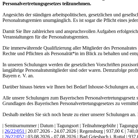
Personalvertretungsgesetzes teilzunehmen.
Angesichts der ständigen arbeitspolitischen, gesetzlichen und gesellsc
Personalratsgremien unumgänglich. Es ist sogar die Pflicht eines je
Damit Sie Ihre zahlreichen und anspruchsvollen Aufgaben erfolgreich
Veranstaltungen für die Personalratsgremien.
Die immerwährende Qualifizierung aller Mitglieder des Personalrates b
Rechte und Pflichten als Personalrät*in im Blick zu behalten und en
In unseren Schulungen werden die gesetzlichen Vorschriften praxisorie
langjährige Personalratsmitglieder sind oder waren. Demzufolge prof
Bayern e. V. an.
Darüber hinaus bieten wir Ihnen bei Bedarf Inhouse-Schulungen an, d
Alle unsere Schulungen zum Bayerischen Personalvertretungsgesetz s
Grundlagen des Bayerischen Personalvertretungsgesetzes zu vermittel
Deshalb melden Sie sich noch heute zu einer unserer Schulungen an.
| Seminarnummer | Datum | Tagungsort | Teilnahmegebühr | Tagungs
|
26/22/051
| 20.07.2026 - 24.07.2026 | Regensburg | 937,00 € | 740,
|
26/22/052
| 03.08.2026 - 07.08.2026 | Bad Griesbach i. Rottal | 937,