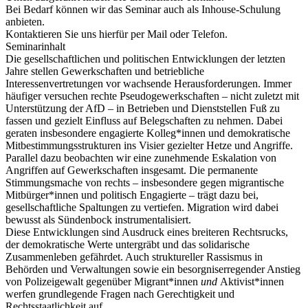
Bei Bedarf können wir das Seminar auch als Inhouse-Schulung
anbieten.
Kontaktieren Sie uns hierfür per Mail oder Telefon.
Seminarinhalt
Die gesellschaftlichen und politischen Entwicklungen der letzten
Jahre stellen Gewerkschaften und betriebliche
Interessenvertretungen vor wachsende Herausforderungen. Immer
häufiger versuchen rechte Pseudogewerkschaften – nicht zuletzt mit
Unterstützung der AfD – in Betrieben und Dienststellen Fuß zu
fassen und gezielt Einfluss auf Belegschaften zu nehmen. Dabei
geraten insbesondere engagierte Kolleg*innen und demokratische
Mitbestimmungsstrukturen ins Visier gezielter Hetze und Angriffe.
Parallel dazu beobachten wir eine zunehmende Eskalation von
Angriffen auf Gewerkschaften insgesamt. Die permanente
Stimmungsmache von rechts – insbesondere gegen migrantische
Mitbürger*innen und politisch Engagierte – trägt dazu bei,
gesellschaftliche Spaltungen zu vertiefen. Migration wird dabei
bewusst als Sündenbock instrumentalisiert.
Diese Entwicklungen sind Ausdruck eines breiteren Rechtsrucks,
der demokratische Werte untergräbt und das solidarische
Zusammenleben gefährdet. Auch struktureller Rassismus in
Behörden und Verwaltungen sowie ein besorgniserregender Anstieg
von Polizeigewalt gegenüber Migrant*innen
und
Aktivist*innen
werfen grundlegende Fragen nach Gerechtigkeit und
Rechtsstaatlichkeit auf.